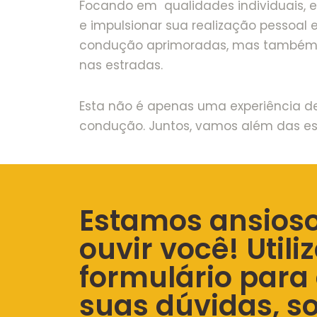
Focando em qualidades individuais, e
e impulsionar sua realização pessoal 
condução aprimoradas, mas também s
nas estradas.
Esta não é apenas uma experiência d
condução. Juntos, vamos além das est
Estamos ansios
ouvir você! Utiliz
formulário para
suas dúvidas, so