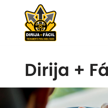
Pular
para
o
conteúdo
Dirija + Fá