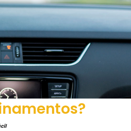
einamentos?
cil