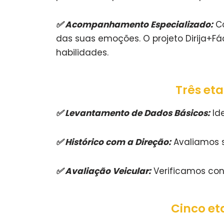
✅
Acompanhamento Especializado:
Co
das suas emoções. O projeto Dirija+Fá
habilidades.
Três et
✅
Levantamento de Dados Básicos:
Ide
✅
Histórico com a Direção:
Avaliamos s
✅
Avaliação Veicular:
Verificamos conh
Cinco et